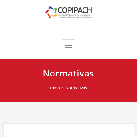
Saltar
al
contenido
COPIPACH
Normativas
Inicio
Normativas