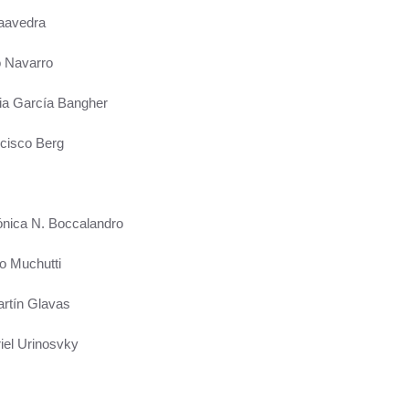
aavedra
 Navarro
ia García Bangher
cisco Berg
ica N. Boccalandro
o Muchutti
rtín Glavas
el Urinosvky