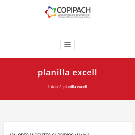
Saltar
al
contenido
COPIPACH
planilla excell
Inicio
planilla excell