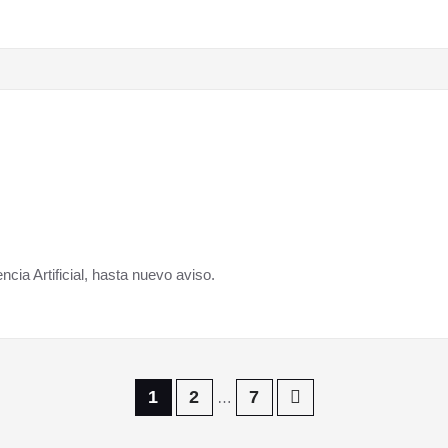
ncia Artificial, hasta nuevo aviso.
1
2
7
…