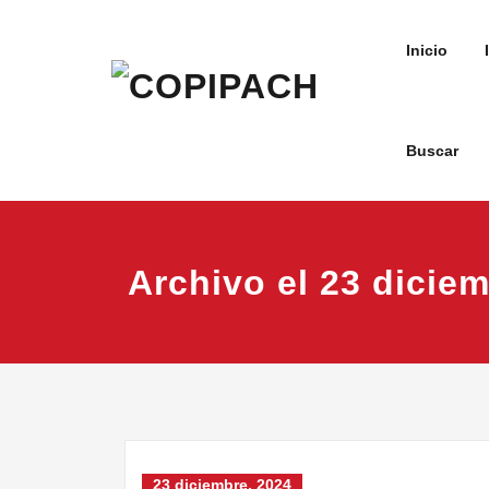
Saltar
al
Inicio
contenido
Buscar
COPIPACH
Archivo el 23 dicie
23 diciembre, 2024