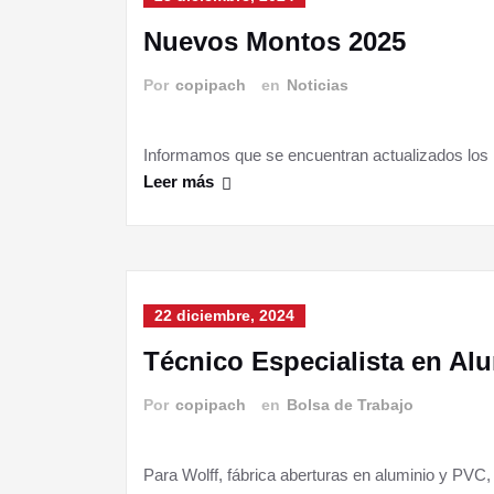
Nuevos Montos 2025
Por
copipach
en
Noticias
Informamos que se encuentran actualizados los
Leer más
22 diciembre, 2024
Técnico Especialista en Al
Por
copipach
en
Bolsa de Trabajo
Para Wolff, fábrica aberturas en aluminio y PVC