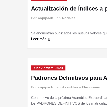
Actualización de Índices a p
Por
copipach
en
Noticias
Se encuentran publicados los nuevos valores que
Leer más
7 noviembre, 2024
Padrones Definitivos para 
Por
copipach
en
Asamblea y Elecciones
Con motivo de la próxima Asamblea Extraordinaria
los PADRONES DEFINITIVOS de los matriculados 